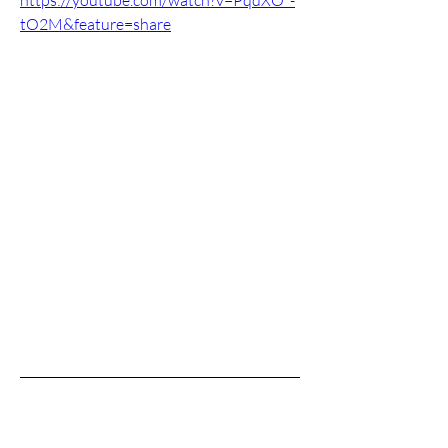
https://youtube.com/watch?v=PqdXO_-
tO2M&feature=share