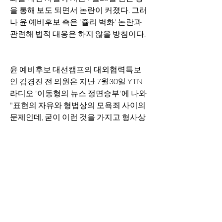
을 통해 보도 되면서 논란이 커졌다. 그러
나 윤 예비후보 측은 '쥴리 벽화' 논란과 
관련해 법적 대응은 하지 않을 방침이다.
윤 예비후보 대선캠프의 대외협력특보
인 김경진 전 의원은 지난 7월30일 YTN 
라디오 '이동형의 뉴스 정면승부'에 나와 
"표현의 자유와 형법상의 모욕죄 사이의 
문제인데, 굳이 이런 것을 가지고 형사상 
고소·고발한다는 것도 우스운 일"이라고 
말했다.
보도자료 및 기사제보 
press@newdaily.co.kr
[자유민주·시장경제의 파수꾼 – 뉴데일
리 newdaily.co.kr]
Copyrights ⓒ 2005 뉴데일리뉴스 - 무단