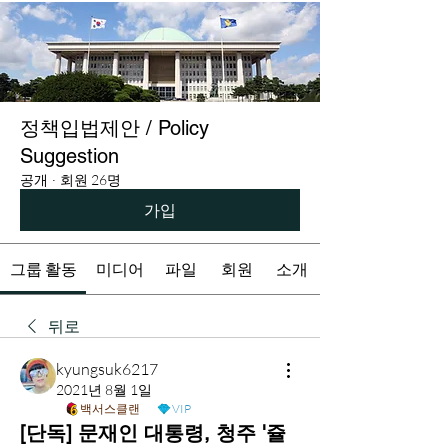
정책입법제안 / Policy
Suggestion
공개
·
회원 26명
가입
그룹 활동
미디어
파일
회원
소개
뒤로
kyungsuk6217
2021년 8월 1일
백서스클랜
VIP
[단독] 문재인 대통령, 청주 '쥴