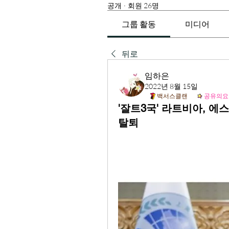
공개
·
회원 26명
그룹 활동
미디어
뒤로
임하은
2022년 8월 15일
백서스클랜
공유의요
'잘트3국' 라트비아, 
탈퇴