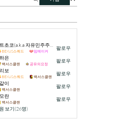
민트초코(a.k.a 자유민주주의 및 시장경제 가치수호)
팔로우
BEXUS스쿼드
밈메이커
하은
팔로우
백서스클랜
공유의요정
리보
팔로우
BEXUS스쿼드
백서스클랜
같이
팔로우
백서스클랜
모란
팔로우
백서스클랜
원 보기(26명)