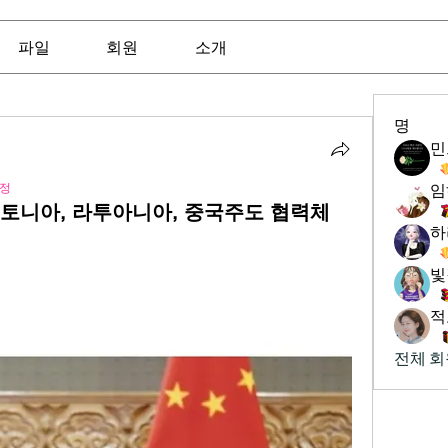
파일
회원
소개
명
정
임
에스토니아, 라투아니아, 중국주도 협력체
하
빛
적
전체 회