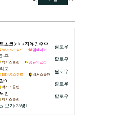
민트초코(a.k.a 자유민주주의 및 시장경제 가치수호)
팔로우
BEXUS스쿼드
밈메이커
하은
팔로우
백서스클랜
공유의요정
리보
팔로우
BEXUS스쿼드
백서스클랜
같이
팔로우
백서스클랜
모란
팔로우
백서스클랜
원 보기(26명)