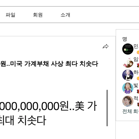
파일
회원
소개
명
임
0,000원..미국 가계부채 사상 최다 치솟다
하
빛
적
전체 회