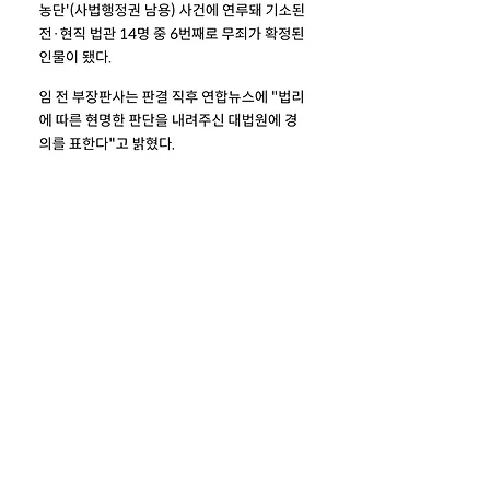
대법, '재판 개입' 임성근 前부장판사 무
죄 확정(종합2보) | 연합뉴스 - 
https://m.yna.co.kr/view/AKR20220428
070952004?
section=society/all&site=major_news01