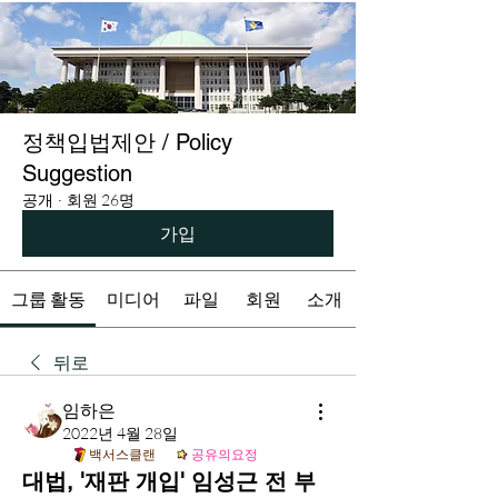
정책입법제안 / Policy
Suggestion
공개
·
회원 26명
가입
그룹 활동
미디어
파일
회원
소개
뒤로
임하은
2022년 4월 28일
백서스클랜
공유의요정
대법, '재판 개입' 임성근 전 부