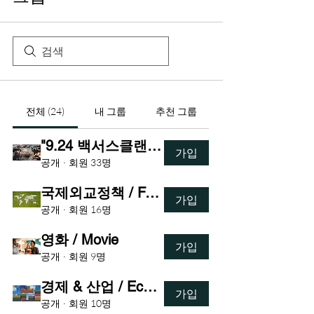
전체 (24)
내 그룹
추천 그룹
"9.24 백서스클랜 영화 품평회 (K-A 가디언즈)" 품평단
가입
공개
·
회원 33명
국제외교정책 / Foreign Policy
가입
공개
·
회원 16명
영화 / Movie
가입
공개
·
회원 9명
경제 & 산업 / Economy & Industry
가입
공개
·
회원 10명