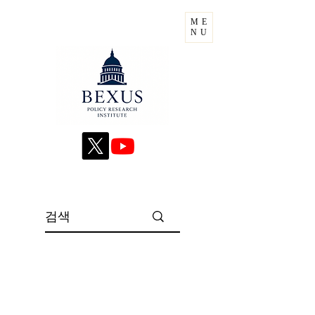
ME
NU