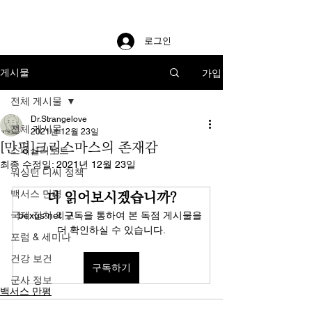
로그인
가입
게시물
전체 게시물
Dr.Strangelove
전체 게시물
2021년 12월 23일
[만평]크리스마스의 존재감
스페셜리포트
최종 수정일:
2021년 12월 23일
워싱턴 디씨 정책
백서스 만평
더 읽어보시겠습니까?
국제 정치 외교
bexus.net 구독을 통하여 본 독점 게시물을 
더 확인하실 수 있습니다.
포럼 & 세미나
건강 보건
구독하기
군사 정보
백서스 만평