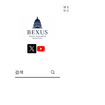
ME
NU