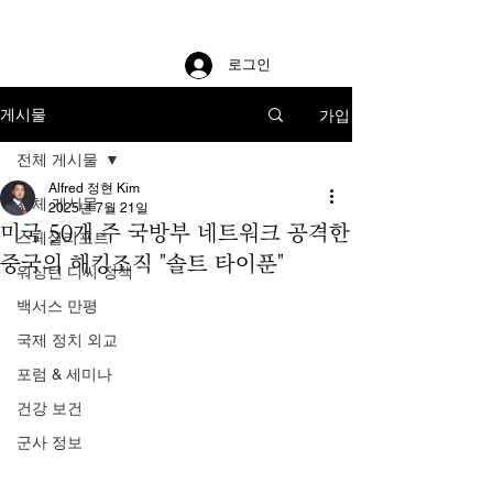
로그인
가입
게시물
전체 게시물
Alfred 정현 Kim
전체 게시물
2025년 7월 21일
미국 50개 주 국방부 네트워크 공격한
스페셜리포트
중국의 해킹조직 "솔트 타이푼"
워싱턴 디씨 정책
백서스 만평
국제 정치 외교
포럼 & 세미나
건강 보건
군사 정보