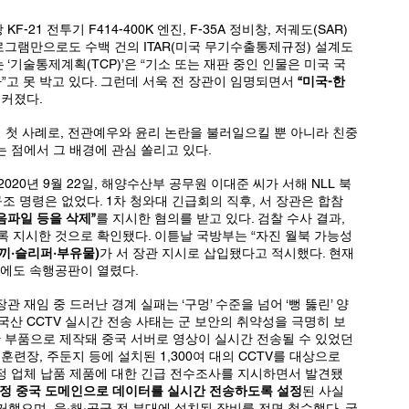
프로그램만으로도 수백 건의 ITAR(미국 무기수출통제규정) 설계도
‘기술통제계획(TCP)’은 “기소 또는 재판 중인 인물은 미국 국
”고 못 박고 있다. 그런데 서욱 전 장관이 임명되면서 
“미국-한
커졌다. 
 첫 사례로, 전관예우와 윤리 논란을 불러일으킬 뿐 아니라 친중
점에서 그 배경에 관심 쏠리고 있다. 
020년 9월 22일, 해양수산부 공무원 이대준 씨가 서해 NLL 북
조 명령은 없었다. 1차 청와대 긴급회의 직후, 서 장관은 합참
음파일 등을 삭제”
를 지시한 혐의를 받고 있다. 검찰 수사 결과, 
록 지시한 것으로 확인됐다. 이튿날 국방부는 “자진 월북 가능성
끼·슬리퍼·부유물)
가 서 장관 지시로 삽입됐다고 적시했다. 현재 
월에도 속행공판이 열렸다. 
관 재임 중 드러난 경계 실패는 ‘구멍’ 수준을 넘어 ‘뻥 뚫린’ 양
중국산 CCTV 실시간 전송 사태는 군 보안의 취약성을 극명히 보
산 부품으로 제작돼 중국 서버로 영상이 실시간 전송될 수 있었던 
훈련장, 주둔지 등에 설치된 1,300여 대의 CCTV를 대상으로 
 특정 업체 납품 제품에 대한 긴급 전수조사를 지시하면서 발견됐
 특정 중국 도메인으로 데이터를 실시간 전송하도록 설정
된 사실
철거했으며, 육·해·공군 전 부대에 설치된 장비를 전면 철수했다. 국