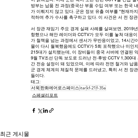
방부는 납품 전 과정(중국산 부품 수입 여부 또는 한국 
가 이뤄지지 않고 있다. 
군은 정보 유출 여부를 "현재까지
적하며 추가 수사를 촉구하고 있다. 
이 사건은 서 전 장
서 장관 재임기 주요 경계 실패 사례를 살펴보면, 201
항했으나 해안 레이더와 CCTV가 모두 이를 놓쳐 대응이 
가 철책을 넘는 과정에서 센서가 무반응이었고, 14시간이 
물이 다시 월북했음에도 CCTV가 5회 포착했으나 미인지로 
215대가 설치됐는데, 이 장비들이 중국 서버에 연결된 악
9월 TV조선 단독 보도로 드러난 전·후방 CCTV 1,30
간 전송 설정이 돼 있었으며, 이에 따라 전면 철거와 납
군 경계 체계의 체질적 문제를 드러냈고, 특히 서 전 
들이다. 
태그:
서욱
한화에어로스페이스
itar
kf-21
f-35a
스페셜리포트
최근 게시물