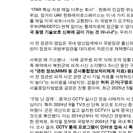
 “ITAR 핵심 자료 매일 다루는 회사”…한화의 민감한 위상 KF-21 전투기 F414-400K 엔진, F-35A 정비창, 저궤도(SAR) 
위성, 장거리 UAV. 한화에어로스페이스는 이 네 가지 
를 매일 미국 파트너사와 교환한다. 미 국방부가 요구하는 
무부(PM/DDTC) 면책 없이는 통제자료에 접근할 수 없다
국 동맹 기술보호 신뢰에 금이 가는 것 아니냐”
는 우려가 
서 전 장관의 영입은 국내 방산업계에서 국방장관 출신의
반미 정권의 국방부장관을 대미로비 자문으로 채택했다는 
서욱은 왜 기소됐나…‘서해 공무원 피격’ 삭제·조작 정황 2
측 해역에서 북한군에 피격·시신 소각됐다. 5시간 동안 구
에 
“관련 정보(MIMS 등 군사통합정보처리체계 자료)·원
서 전 장관은 피격 사건 관련 군사 기밀 자료를 삭제하도
이 높다”는 브리핑을 내놨지만, 검찰은 
허위 근거(구명조
서울중앙지방법원 공판은 진행 중이며, 최근 2025년 5
‘구멍 난 경계’…중국산 CCTV 실시간 전송 사태까지 서 장
상이다. 특히 2024년 9월 TV조선 단독 보도로 드러난 
여줬다. 군은 국산으로 알고 설치한 CCTV가 실제 중국
것으로 확인됐다. 이는 2014년부터 약 10년간 전방부대, 
한 문제로, 유석열 정부때 국방부가 2024년 7월 국내
다. 조사 결과, 
CCTV 통제 프로그램이 인터넷 접속 시
이 밝혀졌다. 이에 군은 즉시 모든 관련 CCTV를 긴급 