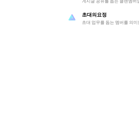
게시글 공유를 돕는 클랜멤버입니
초대의요정
초대 업무를 돕는 멤버를 의미합니
상호 : 백서스정책연구
Bexus Policy Research In