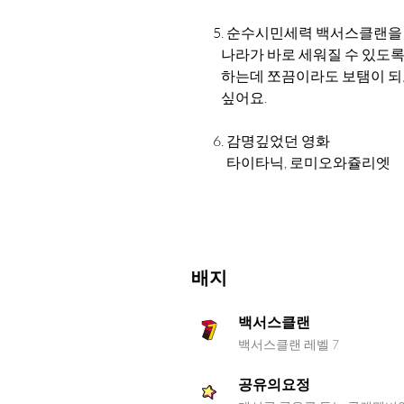
        5. 순수시민세력 백서스클랜을 
           나라가 바로 세워질 수 있도
           하는데 쪼끔이라도 보탬이 
           싶어요.
        6. 감명깊었던 영화
             타이타닉, 로미오와쥴리엣
배지
백서스클랜
백서스클랜 레벨 7
공유의요정