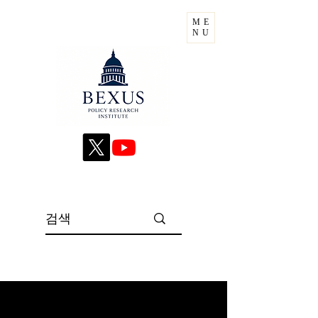
ME
NU