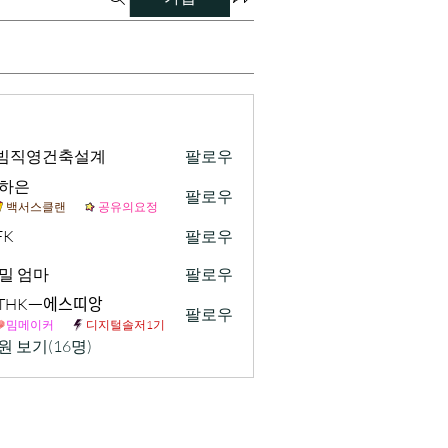
빔직영건축설계
팔로우
하은
팔로우
백서스클랜
공유의요정
FK
팔로우
밀 엄마
팔로우
. THKᅳ에스띠앙
팔로우
밈메이커
디지털솔저1기
원 보기(16명)