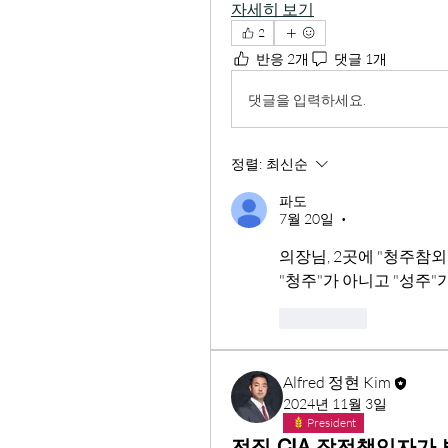
자세히 보기
2
반응 2개
댓글 1개
댓글을 입력하세요.
정렬:
최신순
파도
7월 20일
•
의장님, 2곳에 "청주참외"
"청주"가 아니고 "성주"가
좋아요
Alfred 정현 Kim
2024년 11월 3일
President
전직 CIA 작전책임자가 