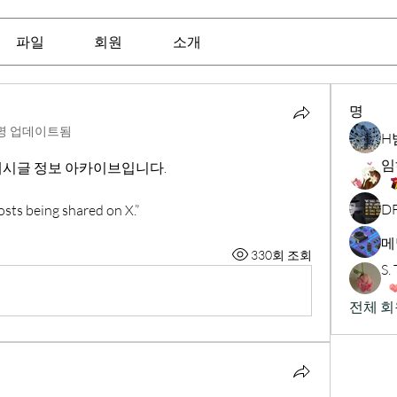
파일
회원
소개
명
명 업데이트됨
H
임
 게시글 정보 아카이브입니다.
D
osts being shared on X.”
메
330회 조회
S
전체 회