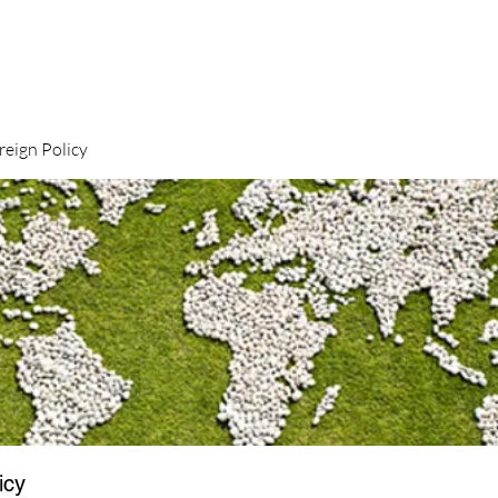
gn Policy
icy