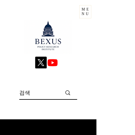
ME
NU