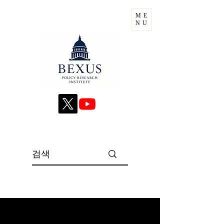
ME
NU