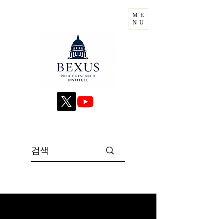
ME
NU