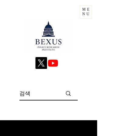
ME
NU