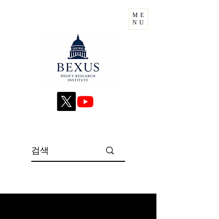
ME
NU