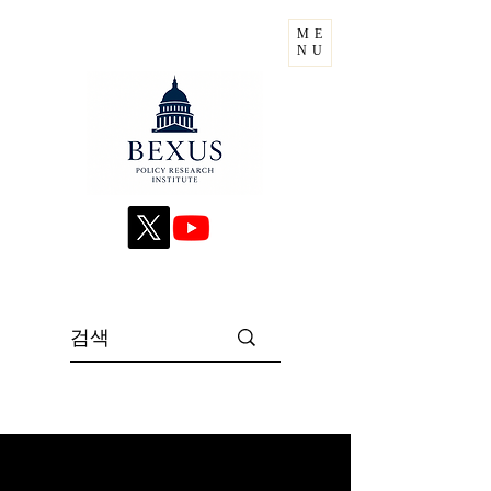
ME
NU