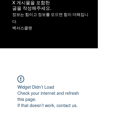
X 게시물을 포함한
​글을 작성해주세요.
정보는 힘이고 정보를 모으면 힘이 더해집니
다.
백서스클랜
Widget Didn’t Load
Check your internet and refresh
this page.
If that doesn’t work, contact us.