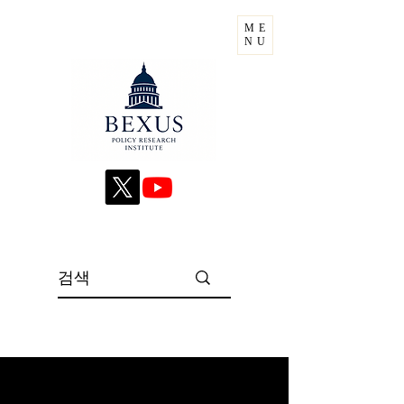
ME
NU