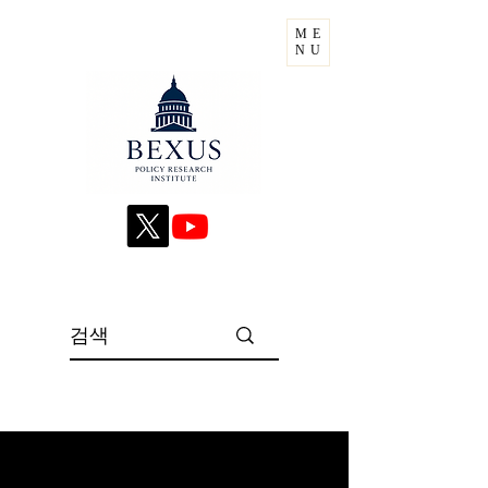
ME
NU