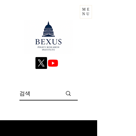
ME
NU