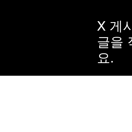
X 게
​글을
요.