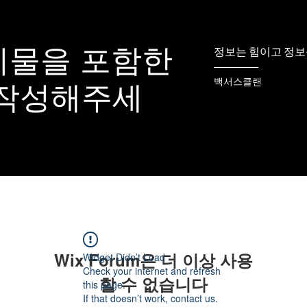
시물을 포함한
정보는 힘이고 정보
백서스클랜
 작성해주세
Wix Forum은 더 이상 사용
Widget Didn’t Load
Check your internet and refresh
할 수 없습니다
this page.
If that doesn’t work, contact us.