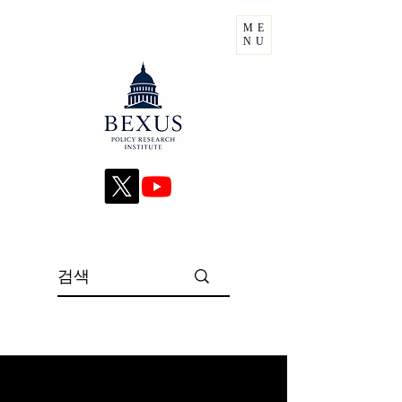
ME
NU