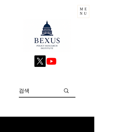
ME
NU