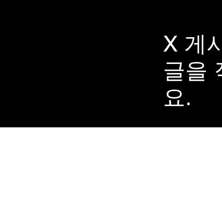
X 게
​글을
요.