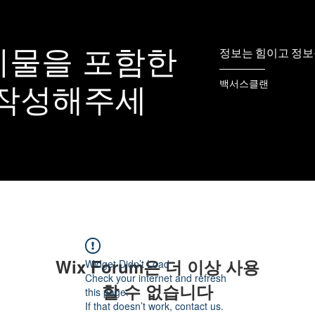
시물을 포함한
정보는 힘이고 정보
백서스클랜
 작성해주세
Wix Forum은 더 이상 사용
Widget Didn’t Load
Check your internet and refresh
할 수 없습니다
this page.
If that doesn’t work, contact us.