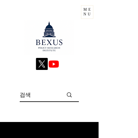
ME
NU