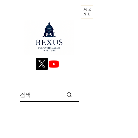
ME
NU