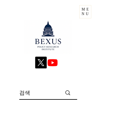
ME
NU