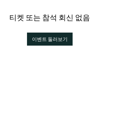
티켓 또는 참석 회신 없음
이벤트 둘러보기
상호 : 백서스정책연구소
Bexus Policy Research Institute
대표자 : 김정현 / Alfred J Kim