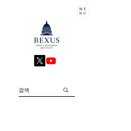
ME
NU