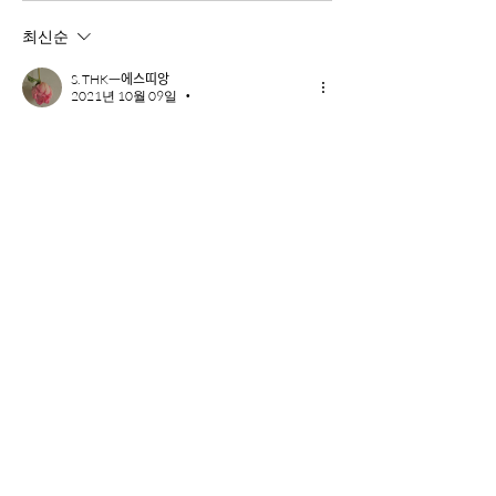
최신순
S. THKᅳ에스띠앙
2021년 10월 09일
•
 말이 안되는 상황이죠 .
좋아요
소개
X 포스팅이 포함 된, 입법 관련 게시글을
작성해주세요.
명
민트초코(a.k.a 자유민주주의 및 시장경제 가치수호)
팔로우
BEXUS스쿼드
밈메이커
임하은
팔로우
백서스클랜
공유의요정
하리보