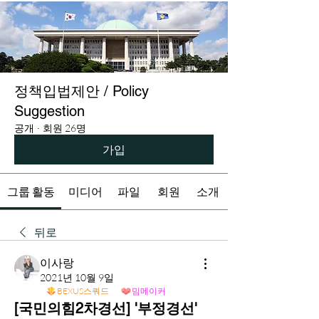
정책입법제안 / Policy
Suggestion
공개
·
회원 26명
가입
그룹 활동
미디어
파일
회원
소개
뒤로
이사랑
2021년 10월 9일
BEXUS스쿼드
밈메이커
[국민의힘2차경선] '부정경선'