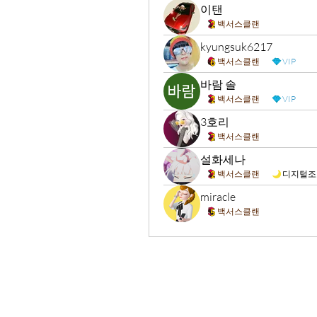
이탠
백서스클랜
kyungsuk6217
백서스클랜
VIP
바람 솔
백서스클랜
VIP
3호리
백서스클랜
설화세나
백서스클랜
디지털조
miracle
백서스클랜