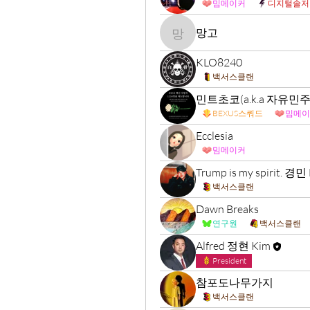
밈메이커
디지털솔저
망고
망고
KLO8240
백서스클랜
민트초코(a.k.a 자유
BEXUS스쿼드
밈메이
Ecclesia
밈메이커
Trump is my spirit. 경민 
백서스클랜
Dawn Breaks
연구원
백서스클랜
Alfred 정현 Kim
President
참포도나무가지
백서스클랜