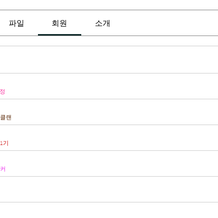
파일
회원
소개
정
클랜
1기
커