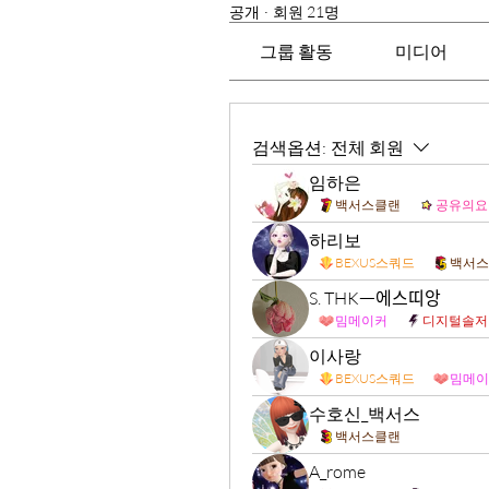
공개
·
회원 21명
그룹 활동
미디어
검색옵션:
전체 회원
임하은
백서스클랜
공유의요
하리보
BEXUS스쿼드
백서스
S. THKᅳ에스띠앙
밈메이커
디지털솔저
이사랑
BEXUS스쿼드
밈메이
수호신_백서스
백서스클랜
A_rome