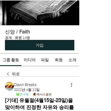
신앙 / Faith
공개
·
회원 14명
가입
그룹 활동
미디어
파일
회원
소개
뒤로
Dawn Breaks
2022년 4월 12일
연구원
백서스클랜
[기대] 유월절(4월15일-23일)을
맞이하여 진정한 자유와 승리를