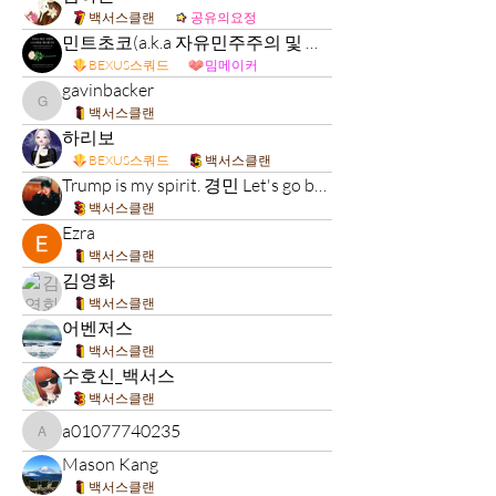
백서스클랜
공유의요정
민트초코(a.k.a 자유민주주의 및 시장경제 가치수호)
BEXUS스쿼드
밈메이커
gavinbacker
gavinbacker
백서스클랜
하리보
BEXUS스쿼드
백서스클랜
Trump is my spirit. 경민 Let's go brandon
백서스클랜
Ezra
백서스클랜
김영화
백서스클랜
어벤저스
백서스클랜
수호신_백서스
백서스클랜
a01077740235
a01077740235
Mason Kang
백서스클랜