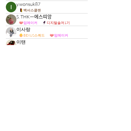
y.wonsuk87
백서스클랜
S. THKᅳ에스띠앙
밈메이커
디지털솔저1기
이사랑
BEXUS스쿼드
밈메이커
이탠
백서스클랜
fjoo
백서스클랜
A_rome
밈메이커
디지털솔저1기
incheonc
incheonc
백서스클랜