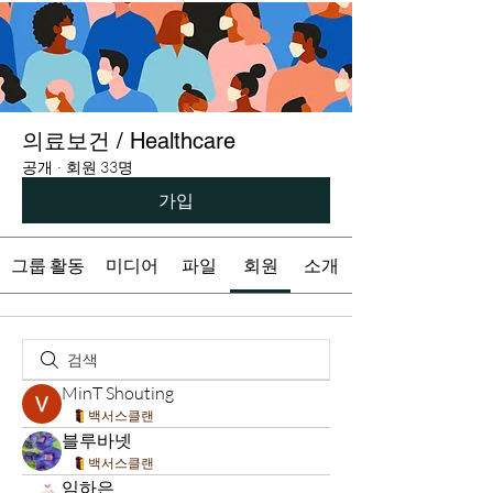
의료보건 / Healthcare
공개
·
회원 33명
가입
그룹 활동
미디어
파일
회원
소개
MinT Shouting
백서스클랜
블루바넷
백서스클랜
임하은