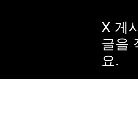
X 게
​글을
요.