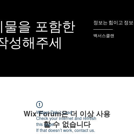
시물을 포함한
정보는 힘이고 정보
백서스클랜
 작성해주세
Wix Forum은 더 이상 사용
Widget Didn’t Load
Check your internet and refresh
할 수 없습니다
this page.
If that doesn’t work, contact us.