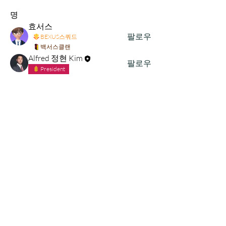
명
효서스
팔로우
BEXUS스쿼드
백서스클랜
Alfred 정현 Kim
팔로우
President
임하은
팔로우
백서스클랜
공유의요정
빛같이
팔로우
백서스클랜
S. THKᅳ에스띠앙
팔로우
밈메이커
디지털솔저1기
전체 회원 보기(9명)