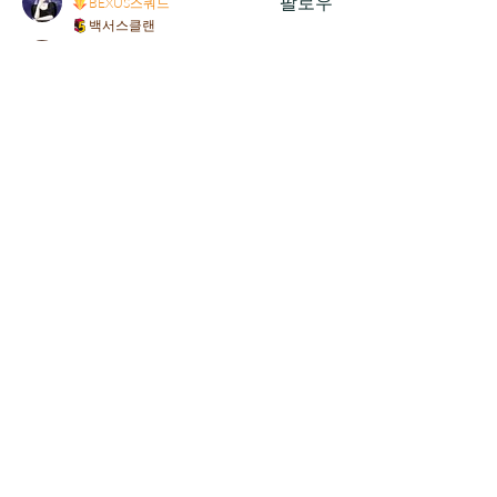
팔로우
BEXUS스쿼드
백서스클랜
빛같이
팔로우
백서스클랜
적모란
팔로우
백서스클랜
전체 회원 보기(26명)
상호 : 백서스정책연구소
Bexus Policy Research Institute
대표자 : 김정현 / Alfred J Kim