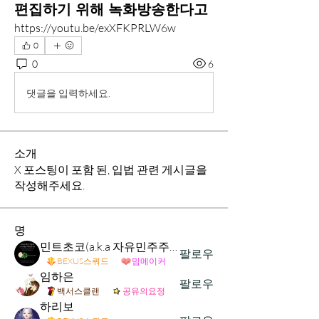
편집하기 위해 녹화방송한다고
https://youtu.be/exXFKPRLW6w
0
0
6
댓글을 입력하세요.
소개
X 포스팅이 포함 된, 입법 관련 게시글을
작성해주세요.
명
민트초코(a.k.a 자유민주주의 및 시장경제 가치수호)
팔로우
BEXUS스쿼드
밈메이커
임하은
팔로우
백서스클랜
공유의요정
하리보