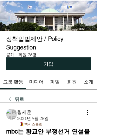
정책입법제안 / Policy
Suggestion
공개
·
회원 26명
가입
그룹 활동
미디어
파일
회원
소개
뒤로
황세훈
2021년 9월 28일
백서스클랜
mbc는 황교안 부정선거 연설을