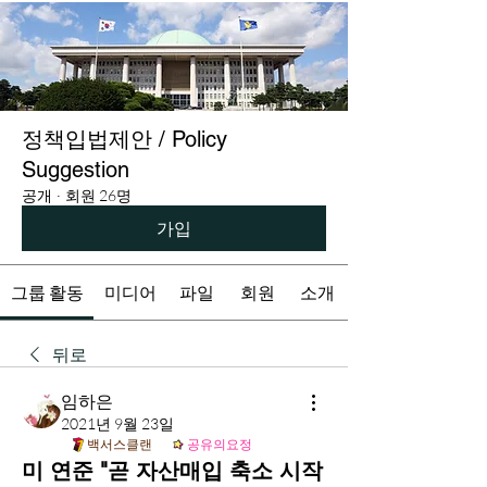
정책입법제안 / Policy
Suggestion
공개
·
회원 26명
가입
그룹 활동
미디어
파일
회원
소개
뒤로
임하은
2021년 9월 23일
백서스클랜
공유의요정
미 연준 "곧 자산매입 축소 시작