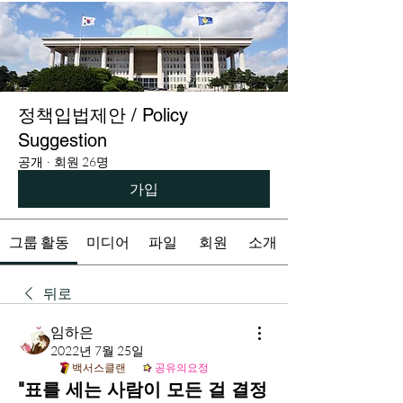
정책입법제안 / Policy
Suggestion
공개
·
회원 26명
가입
그룹 활동
미디어
파일
회원
소개
뒤로
임하은
2022년 7월 25일
백서스클랜
공유의요정
"표를 세는 사람이 모든 걸 결정