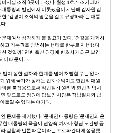
비서실 조직 8곳이 나섰다. 월성 1호기 조기 폐쇄 
문 대통령의 발언에서 비롯됐음이 지난해 감사원 감
또한 “검경이 조직의 명운을 걸고 규명하라”는 대통
다.
 문제여서 심각하게 볼 필요가 있다. “검찰을 개혁하
하고 기본권을 침범하는 행태를 함부로 자행했다
한 것일까.” 민변 출신 권경애 변호사가 최근 발간
도 이 때문이다.
 법이 정한 절차와 한계를 넘어 처벌할 수는 없다. 
기 위해 국가가 정해둔 법치주의이고 헌법의 대원
김학의를 붙잡음으로써 적법절차 원리와 헌법의 법치
다면 앞으로도 정권에 밉보인 사람은 적법절차와 법
아들일 수 있다는 얘기다.
인 문제를 제기했다. “문재인 대통령은 ‘문재인의 운
노무현 대통령의 죽음이 권양숙 여사나 형님 노건평 등 
니라 검찰과 언론 때문이라는 프로파간다에 성공했