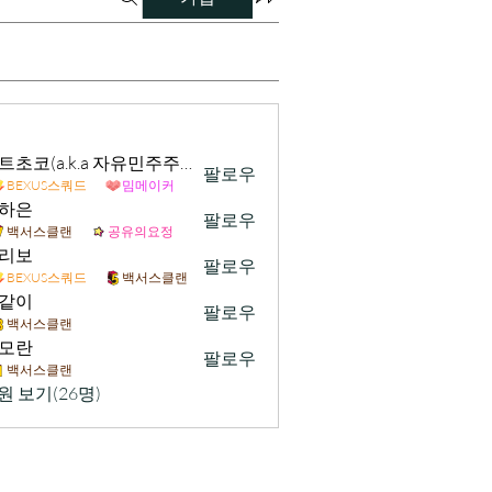
민트초코(a.k.a 자유민주주의 및 시장경제 가치수호)
팔로우
BEXUS스쿼드
밈메이커
하은
팔로우
백서스클랜
공유의요정
리보
팔로우
BEXUS스쿼드
백서스클랜
같이
팔로우
백서스클랜
모란
팔로우
백서스클랜
원 보기(26명)