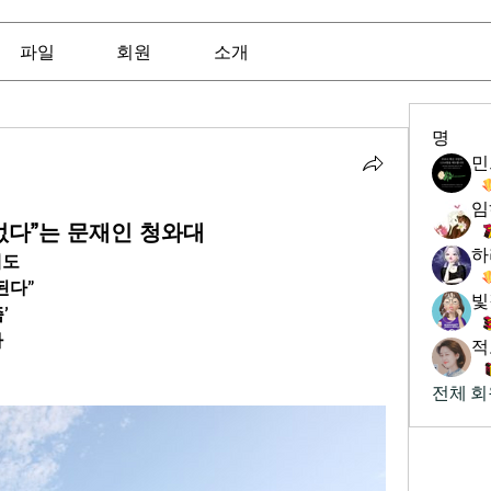
파일
회원
소개
명
임
없다”는 문재인 청와대
하
데도
된다”
빛
’
나
적
전체 회