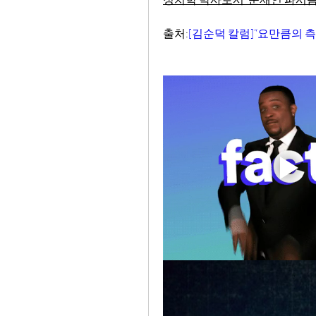
출처:
[김순덕 칼럼]“요만큼의 측근