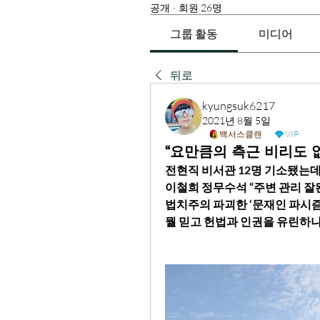
공개
·
회원 26명
그룹 활동
미디어
뒤로
kyungsuk6217
2021년 8월 5일
백서스클랜
VIP
“요만큼의 측근 비리도 
전현직 비서관 12명 기소됐는
이철희 정무수석 “주변 관리 잘
법치주의 파괴한 ‘문재인 파시즘
뭘 믿고 헌법과 인권을 유린하