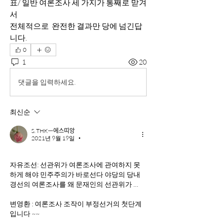
표/ 일반 여론조사 세 가지가 통째로 맏겨
서
전체적으로  완전한 결과만 당에 넘긴답
니다.  
0
1
20
댓글을 입력하세요.
최신순
S. THKᅳ에스띠앙
2021년 9월 19일
•
자유조선: ​선관위가 여론조사에 관여하지 못
하게 해야 민주주의가 바로선다 야당의 당내
경선의 여론조사를 왜 문재인의 선관위가 …
변영환​ : 여론조사 조작이 부정선거의 첫단계
입니다 ~~