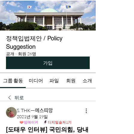
정책입법제안 / Policy
Suggestion
공개
·
회원 26명
가입
그룹 활동
미디어
파일
회원
소개
뒤로
S. THKᅳ에스띠앙
2021년 9월 19일
밈메이커
디지털솔저1기
[도태우 인터뷰] 국민의힘, 당내