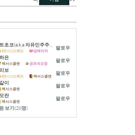
민트초코(a.k.a 자유민주주의 및 시장경제 가치수호)
팔로우
BEXUS스쿼드
밈메이커
하은
팔로우
백서스클랜
공유의요정
리보
팔로우
BEXUS스쿼드
백서스클랜
같이
팔로우
백서스클랜
모란
팔로우
백서스클랜
원 보기(26명)