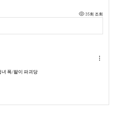
35회 조회
첩녀 폭/팔이 파괴당