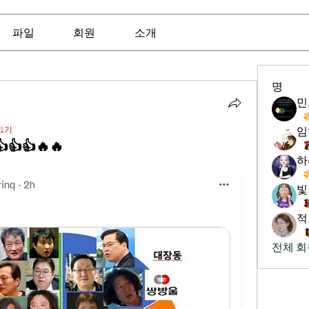
파일
회원
소개
명
1기
임
👍👍🔥🔥
하
빛
적
전체 회