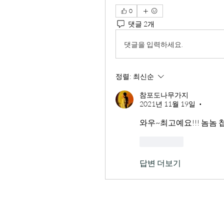
0
댓글 2개
댓글을 입력하세요.
정렬:
최신순
참포도나무가지
2021년 11월 19일
•
와우~최고예요!!! 놈놈 
좋아요
답변 더보기