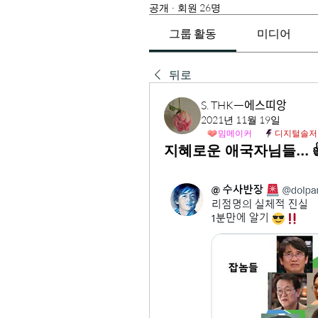
공개
·
회원 26명
그룹 활동
미디어
뒤로
S. THKᅳ에스띠앙
2021년 11월 19일
밈메이커
디지털솔저
지혜로운 애국자님들... 👍