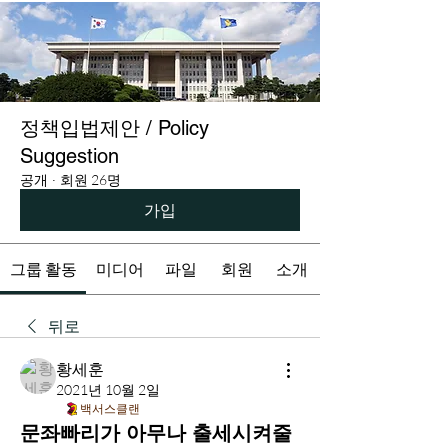
정책입법제안 / Policy
Suggestion
공개
·
회원 26명
가입
그룹 활동
미디어
파일
회원
소개
뒤로
황세훈
2021년 10월 2일
백서스클랜
문좌빠리가 아무나 출세시켜줄