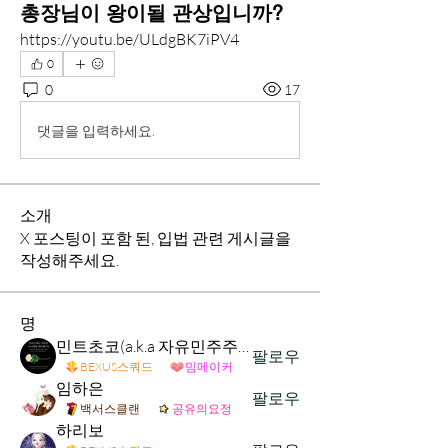
총장님이 왕이될 관상입니까?
https://youtu.be/ULdgBK7iPV4
0
0
17
댓글을 입력하세요.
소개
X 포스팅이 포함 된, 입법 관련 게시글을
작성해주세요.
명
민트초코(a.k.a 자유민주주의 및 시장경제 가치수호)
팔로우
BEXUS스쿼드
밈메이커
임하은
팔로우
백서스클랜
공유의요정
하리보