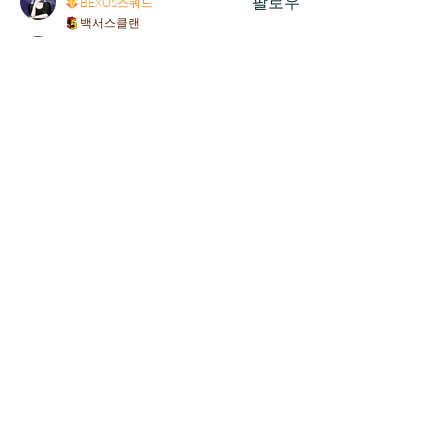
팔로우
BEXUS스쿼드
백서스클랜
빛같이
팔로우
백서스클랜
적모란
팔로우
백서스클랜
전체 회원 보기(26명)
상호 : 백서스정책연구소
Bexus Policy Research Institute
대표자 : 김정현 / Alfred J Kim