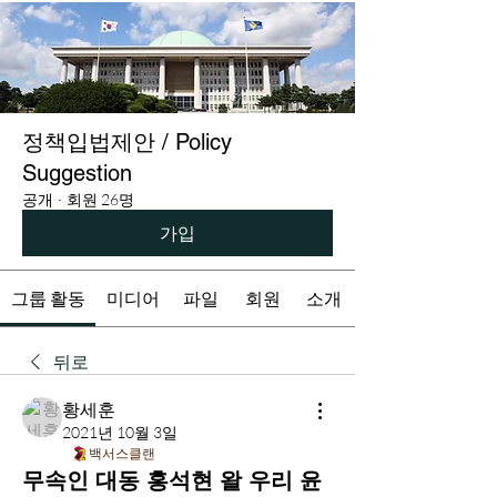
정책입법제안 / Policy
Suggestion
공개
·
회원 26명
가입
그룹 활동
미디어
파일
회원
소개
뒤로
황세훈
2021년 10월 3일
백서스클랜
무속인 대동 홍석현 왈 우리 윤