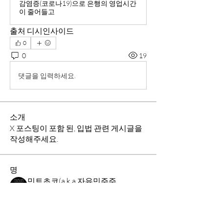
감염증(코로나19)으로 은행의 영업시간
이 줄어들고
출처 디시인사이드
0
0
19
댓글을 입력하세요.
소개
X 포스팅이 포함 된, 입법 관련 게시글을
작성해주세요.
명
민트초코(a.k.a 자유민주주의 및 시장경제 가치수호)
팔로우
BEXUS스쿼드
밈메이커
임하은
팔로우
백서스클랜
공유의요정