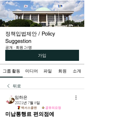
정책입법제안 / Policy
Suggestion
공개
·
회원 26명
가입
그룹 활동
미디어
파일
회원
소개
뒤로
임하은
2021년 7월 8일
백서스클랜
공유의요정
미납통행료 편의점에