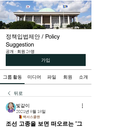
정책입법제안 / Policy
Suggestion
공개
·
회원 26명
가입
그룹 활동
미디어
파일
회원
소개
뒤로
빛같이
2021년 8월 18일
백서스클랜
조선 고종을 보면 떠오르는 '그