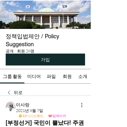
정책입법제안 / Policy
Suggestion
공개
·
회원 26명
가입
그룹 활동
미디어
파일
회원
소개
뒤로
이사랑
2021년 8월 7일
BEXUS스쿼드
밈메이커
[부정선거] 국민이 뿔났다! 주권