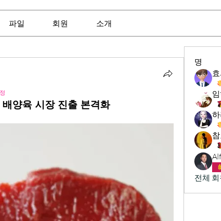
파일
회원
소개
명
효
정
임
 ' 배양육 시장 진출 본격화
하
참
Al
전체 회