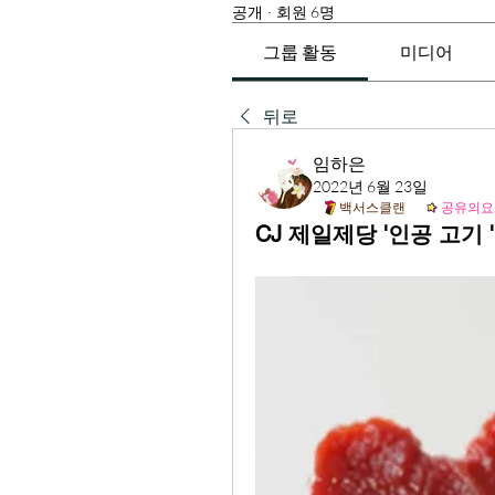
공개
·
회원 6명
그룹 활동
미디어
뒤로
임하은
2022년 6월 23일
백서스클랜
공유의요
CJ 제일제당 '인공 고기