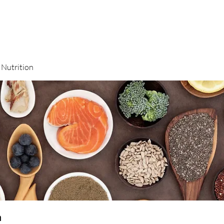
utrition
n