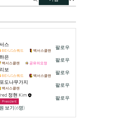
서스
팔로우
BEXUS스쿼드
백서스클랜
하은
팔로우
백서스클랜
공유의요정
리보
팔로우
BEXUS스쿼드
백서스클랜
포도나무가지
팔로우
백서스클랜
fred 정현 Kim
팔로우
President
원 보기(6명)