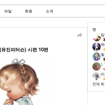
파일
회원
소개
명
임
하
 (유진피터슨) 시편 10편
빛
S
이
전체 회