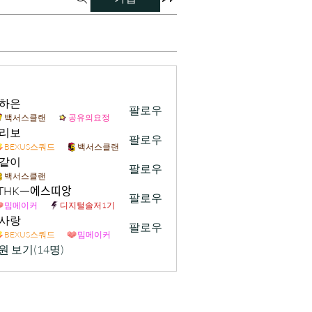
하은
팔로우
백서스클랜
공유의요정
리보
팔로우
BEXUS스쿼드
백서스클랜
같이
팔로우
백서스클랜
. THKᅳ에스띠앙
팔로우
밈메이커
디지털솔저1기
사랑
팔로우
BEXUS스쿼드
밈메이커
원 보기(14명)