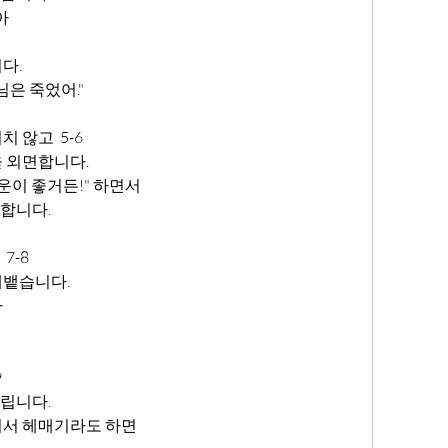
아
다.
님은 죽었어."
않고  5-6 
 외면합니다.
운이 좋거든!" 하면서
합니다.
7-8
내뱉습니다.
가
9
립니다.
이서 헤매기라도 하면