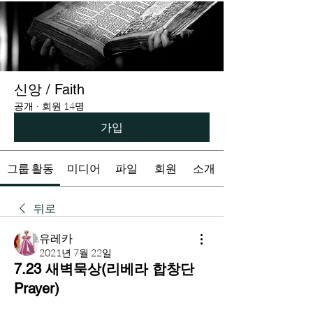
신앙 / Faith
공개
·
회원 14명
가입
그룹 활동
미디어
파일
회원
소개
뒤로
유레카
2021년 7월 22일
7.23 새벽묵상(리베라 합창단
Prayer)