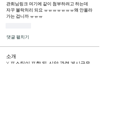
관희님링크 여기에 같이 첨부하려고 하는데 
자꾸 블락처리 되요 ㅠㅠㅠㅠㅠㅠㅠ왜 안올라 
가는 겁니까 ㅠㅠㅠ
좋아요
댓글 펼치기
소개
X 포스팅이 포함 된, 신앙 관련 게시글을
작성해주세요.
명
임하은
팔로우
백서스클랜
공유의요정
하리보
팔로우
BEXUS스쿼드
백서스클랜
빛같이
팔로우
백서스클랜