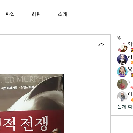
파일
회원
소개
명
임
하
빛
S
이
전체 회