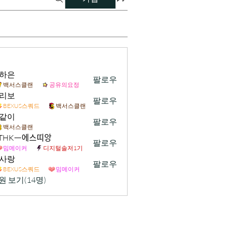
하은
팔로우
백서스클랜
공유의요정
리보
팔로우
BEXUS스쿼드
백서스클랜
같이
팔로우
백서스클랜
. THKᅳ에스띠앙
팔로우
밈메이커
디지털솔저1기
사랑
팔로우
BEXUS스쿼드
밈메이커
원 보기(14명)