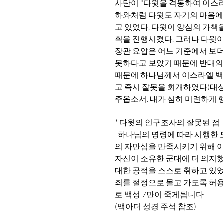
사탄이 "다윗을 격동하여 이스라엘
하와처럼 다윗도 자기의 마음에 
고 있었다. 다윗이 양심의 가책을
획을 진행시켰다. 그러나 다윗이
장관 요압은 어느 기준에서 보더
못하다고 보았기 때문에 반대의 진언
때문에 하나님께서 이스라엘 백
고 즉시 잘못을 회개하였다(대상 2
주옵소서. 내가 심히 미련하게 
* 다윗의 인구조사의 잘못된 점
  하나님의 명령에 따라 시행한 모세 시대의 인구조사 (민 1, 2장)과 달리 다윗은 자신
의 자만심을 만족시키기 위해 이
자신이 소유한 군대에 더 의지했
대한 공적을 스스로 취하고 있었
죄를 절정으로 몰고 가도록 허용
로 백성 7만이 죽게됩니다 
(맥아더 성경 주석 참조)